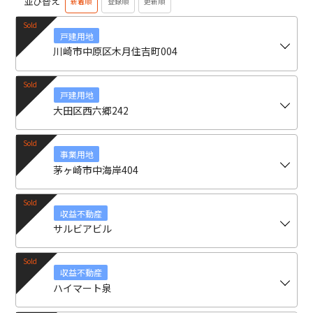
並び替え
新着順
登録順
更新順
戸建用地
川崎市中原区木月住吉町004
戸建用地
大田区西六郷242
事業用地
茅ヶ崎市中海岸404
収益不動産
サルビアビル
収益不動産
ハイマート泉